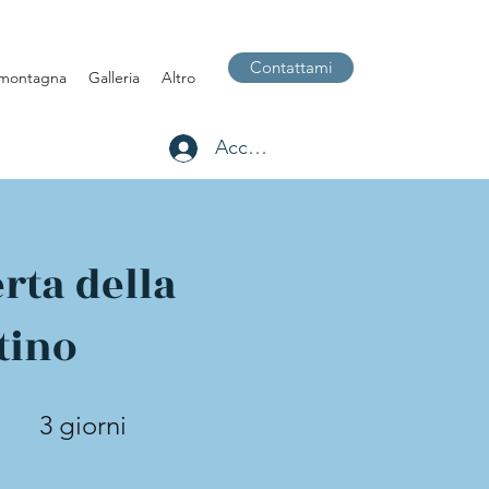
Contattami
montagna
Galleria
Altro
Accedi
rta della
tino
3 giorni