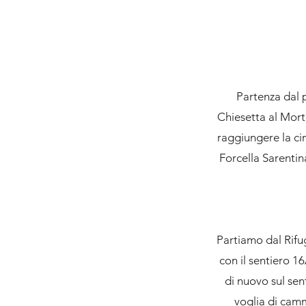
Partenza dal p
Chiesetta al Morto
raggiungere la cim
Forcella Sarentina
Partiamo dal Rifug
con il sentiero 1
di nuovo sul sen
voglia di camm