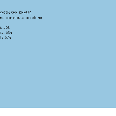
TZFONSER KREUZ
ona con mezza pensione
i: 56€
a: 60€
la:67€