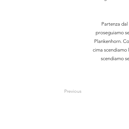
Partenza dal 
proseguiamo seg
Plankenhorn. Con
cima scendiamo lu
scendiamo seg
Previous