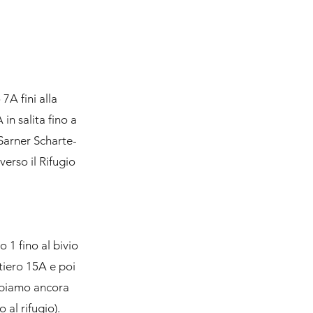
7A fini alla
in salita fino a
 Sarner Scharte-
verso il Rifugio
 1 fino al bivio
tiero 15A e poi
abbiamo ancora
 al rifugio).