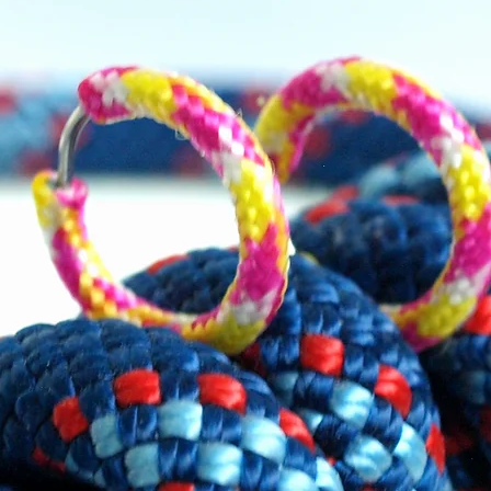
 cordino verde con inserti bianchi.
na.