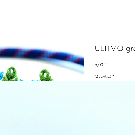
ULTIMO gr
Prezzo
6,00 €
Quantità
*
Agg