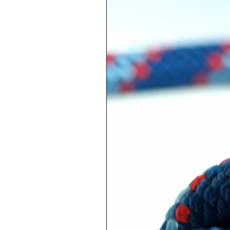
Orecchini semplici, nodo in
Perno in metallo con farfalli