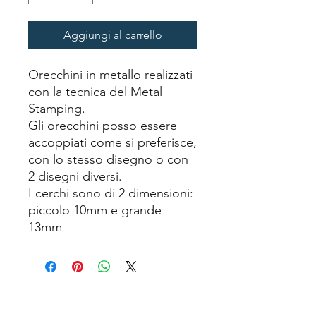
Aggiungi al carrello
Orecchini in metallo realizzati
con la tecnica del Metal
Stamping.
Gli orecchini posso essere
accoppiati come si preferisce,
con lo stesso disegno o con
2 disegni diversi.
I cerchi sono di 2 dimensioni:
piccolo 10mm e grande
13mm
Earrings
cordino occhiali