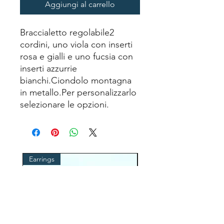
Aggiungi al carrello
Braccialetto regolabile2 
cordini, uno viola con inserti 
rosa e gialli e uno fucsia con 
inserti azzurrie 
bianchi.Ciondolo montagna 
in metallo.Per personalizzarlo 
selezionare le opzioni.
Earrings
cordino occhiali